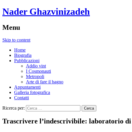
Nader Ghazvinizadeh
Menu
Skip to content
Home
Biografia
Pubblicazioni
Addio vint
I Cosmonauti
Metropoli
Arte di fare il bagno
Appuntamenti
Galleria fotografica
Contatti
Ricerca per:
Trascrivere l’indescrivibile: laboratorio di